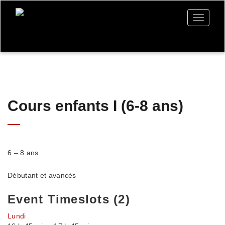
Toggle
navigati
Cours enfants I (6-8 ans)
6 – 8 ans
Débutant et avancés
Event Timeslots (2)
Lundi